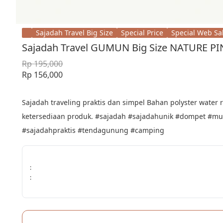
Sajadah Travel Big Size
Special Price
Special Web Sa
Sajadah Travel GUMUN Big Size NATURE PI
Rp 195,000
Rp 156,000
Sajadah traveling praktis dan simpel Bahan polyster water r
ketersediaan produk. #sajadah #sajadahunik #dompet #mu
#sajadahpraktis #tendagunung #camping
:
: