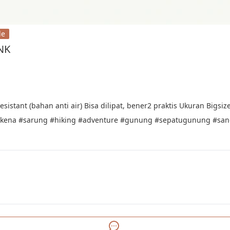
le
NK
esistant (bahan anti air) Bisa dilipat, bener2 praktis Ukuran Bigs
kena #sarung #hiking #adventure #gunung #sepatugunung #sanda